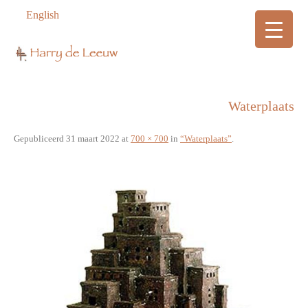
English
Waterplaats
Gepubliceerd
31 maart 2022
at
700 × 700
in
“Waterplaats”
.