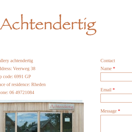
llery achtendertig
Contact
dress
: Veerweg 38
Name
*
p code
: 6991 GP
ace of residence
: Rheden
Email
*
one: 06 49721084
Message
*